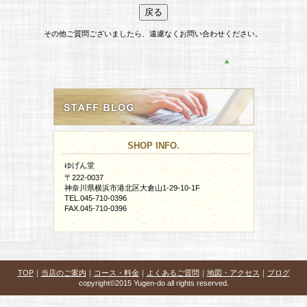
その他ご質問ございましたら、遠慮なくお問い合わせください。
このページの先頭へ
SHOP INFO.
ゆげん堂
〒222-0037
神奈川県横浜市港北区大倉山1-29-10-1F
TEL.045-710-0396
FAX.045-710-0396
→アクセス
TOP
｜
当店のご案内
｜
コース・料金
｜
よくあるご質問
｜
地図・アクセス
｜
ブログ
copyright©2015 Yugen-do all rights reserved.